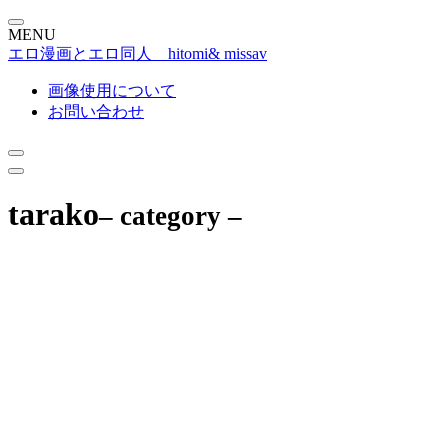
MENU
エロ漫画とエロ同人 hitomi& missav
画像使用について
お問い合わせ
tarako
– category –